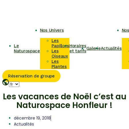
Nos Univers
Nos
Les
Le
Papillons
Horaires
Galerie
Actualités
Naturospace
Les
et tarifs
Oiseaux
Les
Plantes
Réservation de groupe
Les vacances de Noël c’est au
Naturospace Honfleur !
décembre 19, 2018
Actualités