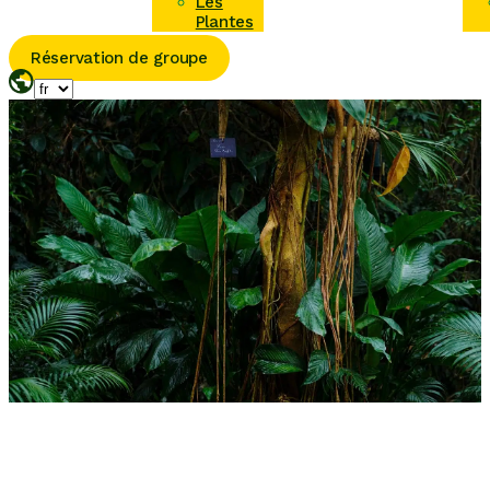
Les
Plantes
Réservation de groupe
Les missions du
Naturospace : un
engagement
global au service
du vivant