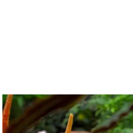
Une vision globale et
responsable de la
biodiversité
Au Naturospace, la nature est envisagée dans sa
globalité. Notre vocation ne se limite pas à
présenter des espèces ou à recréer un décor
tropical : elle repose sur une réflexion permanente
sur la place du vivant, sur nos responsabilités et sur
la manière d'exercer notre activité de façon éthique,
mesurée et durable.