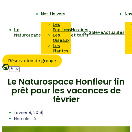
Nos Univers
Nos
Les
Le
Papillons
Horaires
Galerie
Actualités
Naturospace
Les
et tarifs
Oiseaux
Les
Plantes
Réservation de groupe
Le Naturospace Honfleur fin
prêt pour les vacances de
février
février 8, 2019
Non classé