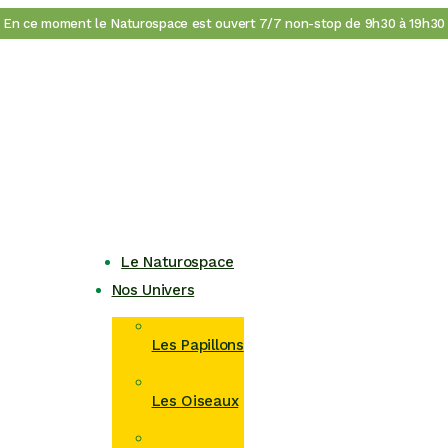
En ce moment le Naturospace est ouvert 7/7 non-stop de 9h30 à 19h30
Le Naturospace
Nos Univers
Les Papillons
Les Oiseaux