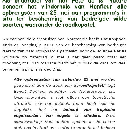
Als onderdeel van het Fête de la Nature
doneert het vlinderhuis van Honfleur alle
opbrengsten van 25 mei aan programma’s in
situ ter bescherming van bedreigde wilde
soorten, waaronder de roodkopatel.
Als een van de dierentuinen van Normandië heeft Naturospace,
sinds de opening in 1999, van de bescherming van bedreigde
diersoorten haar stokpaardje gemaakt. Voor de Journée Nature
Solidaire op zaterdag 25 mei is het geen paard maar een
roodharig ros. Naturospace biedt het publiek de kans om deel
te nemen aan zijn verdediging.
Alle opbrengsten van zaterdag 25 mei
worden
gedoneerd aan de zaak van de
roodkopatel
,” legt
Benoît Damico, oprichter van Naturospace, uit.
Onze dierentuin is niet alleen een toeristische
attractie voor het publiek, maar heeft ook als
dagelijks doel het
behoud van tropische
van vogels
vlinders.
vogelsoorten.
en
Onze
samenwerking met andere spelers in de sector
stelt ons in staat om verder te gaan in het behoud