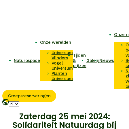
Onze m
Onze werelden
O
b
Universum
Tijden
v
Vlinders
Naturospace
&
Galerij
Nieuws
B
Vogel
prijzen
s
Universum
N
Planten
z
Universum
w
o
Groepsreserveringen
Zaterdag 25 mei 2024:
Solidariteit Natuurdag bij