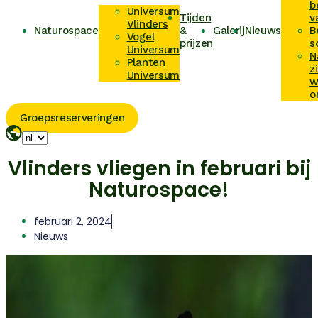
b
Universum
Tijden
v
Vlinders
Naturospace
&
Galerij
Nieuws
B
Vogel
prijzen
s
Universum
N
Planten
z
Universum
w
o
Groepsreserveringen
Vlinders vliegen in februari bij
Naturospace!
februari 2, 2024
Nieuws