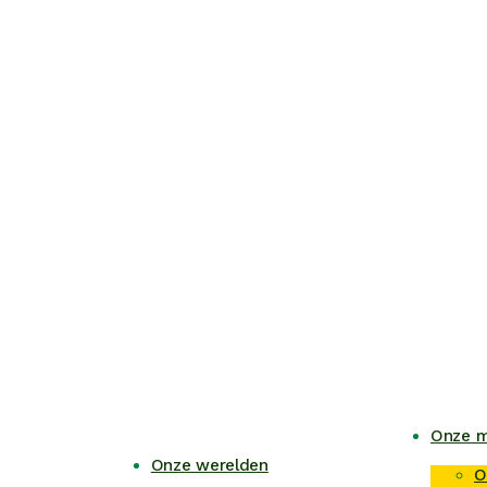
Onze m
Onze werelden
O