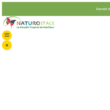
Derzeit 
×