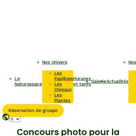
Nos Univers
Nos
Les
Le
Papillons
Horaires
Galerie
Actualités
Naturospace
Les
et tarifs
Oiseaux
Les
Plantes
Réservation de groupe
Concours photo pour la