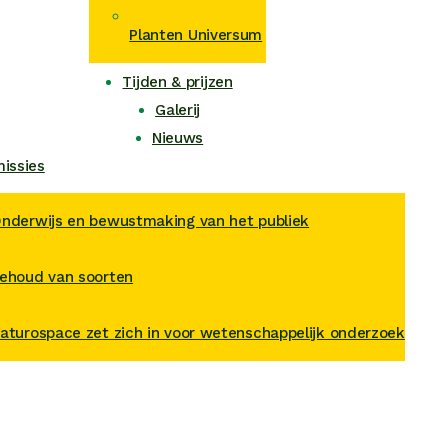
Planten Universum
Tijden & prijzen
Galerij
Nieuws
issies
nderwijs en bewustmaking van het publiek
ehoud van soorten
aturospace zet zich in voor wetenschappelijk onderzoek