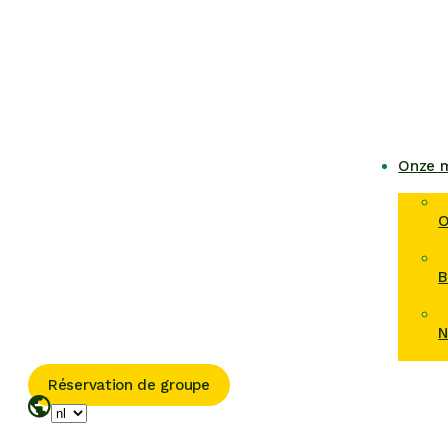
Onze m
O
B
N
Réservation de groupe