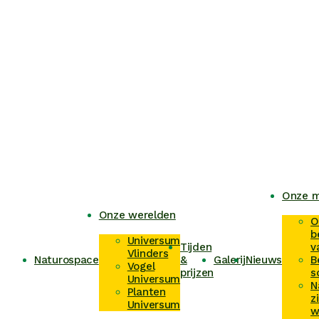
Onze m
Onze werelden
O
b
Universum
Tijden
v
Vlinders
Naturospace
&
Galerij
Nieuws
B
Vogel
prijzen
s
Universum
N
Planten
z
Universum
w