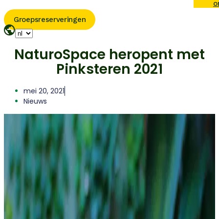
o
Groepsreserveringen
NaturoSpace heropent met
Pinksteren 2021
mei 20, 2021
Nieuws